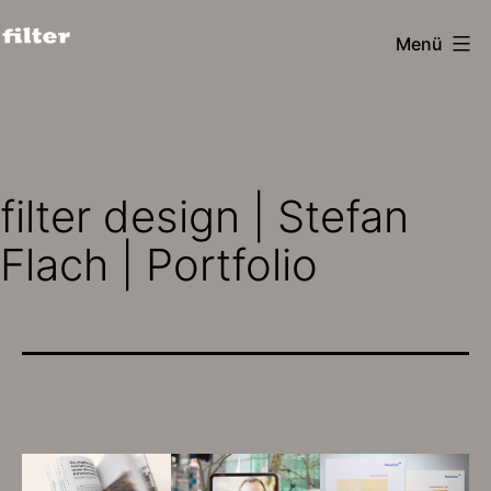
Zum
Menü
Inhalt
filter
springen
design
köln
filter design | Stefan
Flach | Portfolio