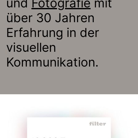
und
Fotografie
mit
über 30 Jahren
Erfahrung in der
visuellen
Kommunikation.