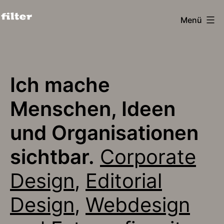
Zum
Menü
Inhalt
filter
springen
design
köln
Ich mache
Menschen, Ideen
und Organisationen
sichtbar.
Corporate
Design
,
Editorial
Design
,
Webdesign