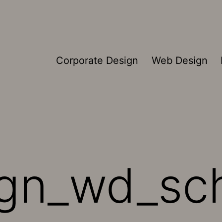
Corporate Design
Web Design
sign_wd_s