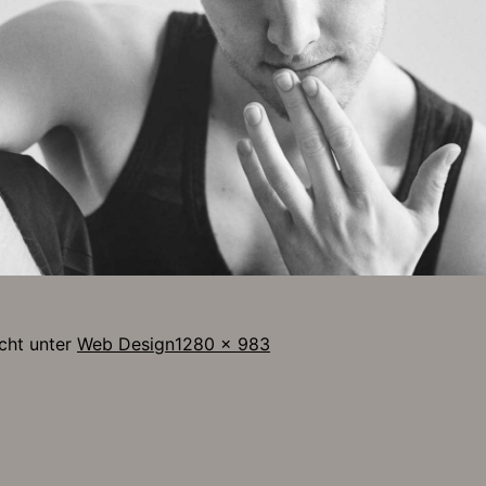
Originalgröße
icht unter
Web Design
1280 × 983