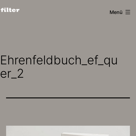
Zum
Menü
Inhalt
filter
springen
design
köln
Ehrenfeldbuch_ef_qu
er_2