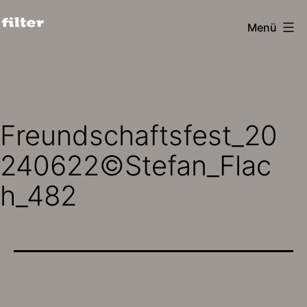
Zum
Menü
Inhalt
filter
springen
design
köln
Freundschaftsfest_20
240622©Stefan_Flac
h_482