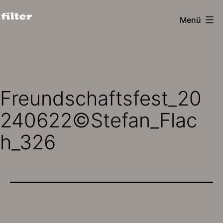
Zum
Menü
Inhalt
filter
springen
design
köln
Freundschaftsfest_20
240622©Stefan_Flac
h_326