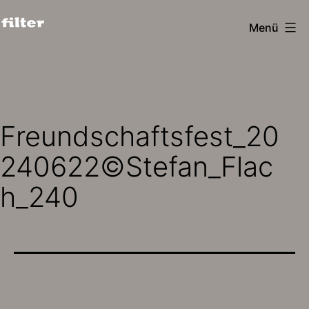
Zum
Menü
Inhalt
filter
springen
design
köln
Freundschaftsfest_20
240622©Stefan_Flac
h_240