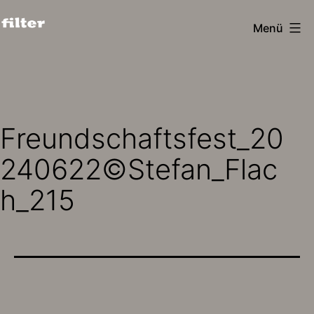
Zum
Menü
Inhalt
filter
springen
design
köln
Freundschaftsfest_20
240622©Stefan_Flac
h_215