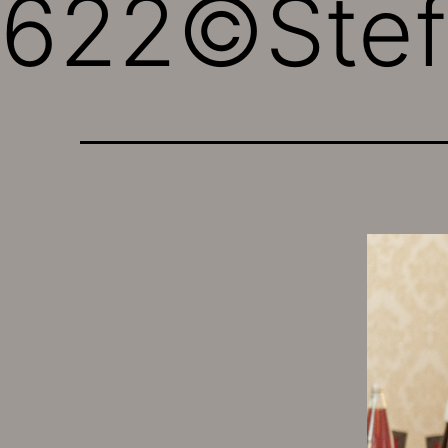
622©Stef