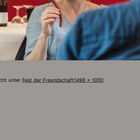
Originalgröße
icht unter
Fest der Freundschaft
1498 × 1000