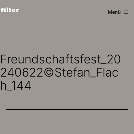
Zum
Menü
Inhalt
filter
springen
design
köln
Freundschaftsfest_20
240622©Stefan_Flac
h_144