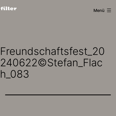
Zum
Menü
Inhalt
filter
springen
design
köln
Freundschaftsfest_20
240622©Stefan_Flac
h_083