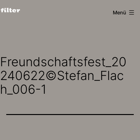
Zum
Menü
Inhalt
filter
springen
design
köln
Freundschaftsfest_20
240622©Stefan_Flac
h_006-1