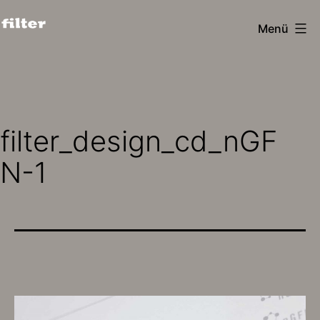
Zum
Menü
Inhalt
filter
springen
design
köln
filter_design_cd_nGF
N-1