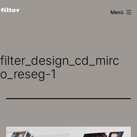
Zum
Menü
Inhalt
filter
springen
design
köln
filter_design_cd_mirc
o_reseg-1